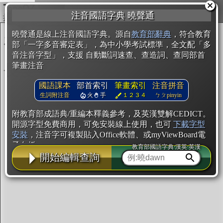
複製
注音國語字典 曉聲通
開始編輯
曉聲通是線上注音國語字典。源自
教育部辭典
，符合教育
部「一字多音審定表」，為中小學考試標準，全文配「多
音注音字型」，支援 自動斷詞速查、查造詞、查同部首
筆畫注音
國語課本
部首索引
筆畫索引
注音拼音
生詞附注音
火
手
１２３４
ㄅㄆpinyin
附教育部成語典/重編本釋義參考，及英漢雙解CEDICT。
開源字型免費商用，可免安裝線上使用，也可
下載字型
安裝
，注音字可複製貼入Office軟體、或myViewBoard電
子白板。
教育部國語字典·漢英·英漢
開始編輯查詢
辭典使用方法
注音IVS字型編輯器