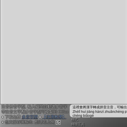
字型下載
排版格式匯出
國語課本生詞
中文檢定分級
兩岸發音差異
匯出表格
注音拼音字型, 輸入瞬間自動選多音字
這裡會將漢字轉成拼音注音，可輸出成
帶注音文字配多音字型可複製到 Office
Zhèlǐ huì jiāng hànzì zhuǎnchéng p
chéng biǎogé
● 下載免費
多音字型
●
【使用教學】
格式
● 也支援存圖輸出: 點選右上角
轉換工具