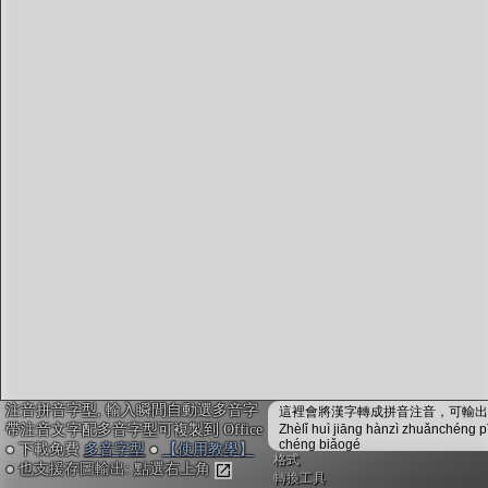
字型下載
排版格式匯出
國語課本生詞
中文檢定分級
兩岸發音差異
匯出表格
注音拼音字型, 輸入瞬間自動選多音字
這裡會將漢字轉成拼音注音，可輸出成
帶注音文字配多音字型可複製到 Office
Zhèlǐ huì jiāng hànzì zhuǎnchéng p
chéng biǎogé
● 下載免費
多音字型
●
【使用教學】
格式
● 也支援存圖輸出: 點選右上角
轉換工具