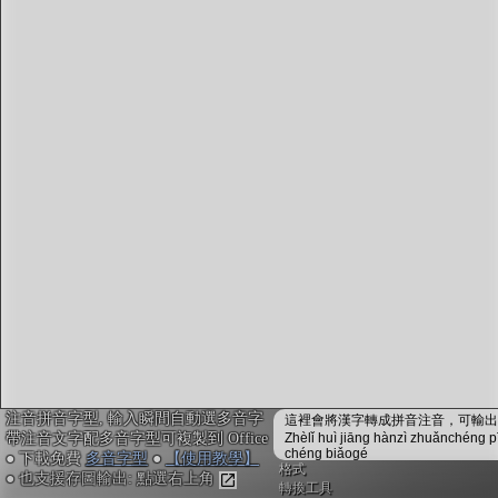
字型下載
排版格式匯出
國語課本生詞
中文檢定分級
兩岸發音差異
匯出表格
注音拼音字型, 輸入瞬間自動選多音字
這裡會將漢字轉成拼音注音，可輸出成
帶注音文字配多音字型可複製到 Office
Zhèlǐ huì jiāng hànzì zhuǎnchéng p
chéng biǎogé
● 下載免費
多音字型
●
【使用教學】
格式
● 也支援存圖輸出: 點選右上角
轉換工具