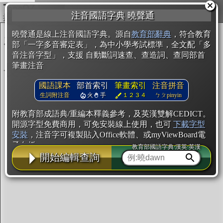
複製
注音國語字典 曉聲通
開始編輯
曉聲通是線上注音國語字典。源自
教育部辭典
，符合教育
部「一字多音審定表」，為中小學考試標準，全文配「多
音注音字型」，支援 自動斷詞速查、查造詞、查同部首
筆畫注音
國語課本
部首索引
筆畫索引
注音拼音
生詞附注音
火
手
１２３４
ㄅㄆpinyin
附教育部成語典/重編本釋義參考，及英漢雙解CEDICT。
開源字型免費商用，可免安裝線上使用，也可
下載字型
安裝
，注音字可複製貼入Office軟體、或myViewBoard電
子白板。
教育部國語字典·漢英·英漢
開始編輯查詢
辭典使用方法
注音IVS字型編輯器