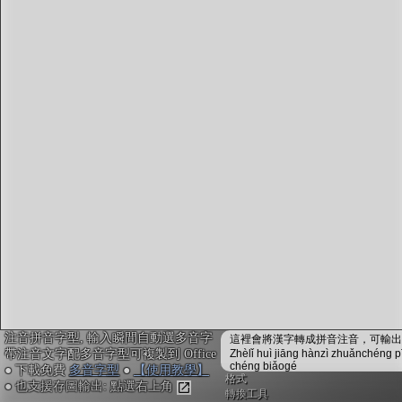
字型下載
排版格式匯出
國語課本生詞
中文檢定分級
兩岸發音差異
匯出表格
注音拼音字型, 輸入瞬間自動選多音字
這裡會將漢字轉成拼音注音，可輸出成
帶注音文字配多音字型可複製到 Office
Zhèlǐ huì jiāng hànzì zhuǎnchéng p
chéng biǎogé
● 下載免費
多音字型
●
【使用教學】
格式
● 也支援存圖輸出: 點選右上角
轉換工具