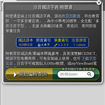
複製
注音國語字典 曉聲通
開始編輯
曉聲通是線上注音國語字典。源自
教育部辭典
，符合教育
部「一字多音審定表」，為中小學考試標準，全文配「多
音注音字型」，支援 自動斷詞速查、查造詞、查同部首
筆畫注音
國語課本
部首索引
筆畫索引
注音拼音
生詞附注音
火
手
１２３４
ㄅㄆpinyin
附教育部成語典/重編本釋義參考，及英漢雙解CEDICT。
開源字型免費商用，可免安裝線上使用，也可
下載字型
安裝
，注音字可複製貼入Office軟體、或myViewBoard電
子白板。
教育部國語字典·漢英·英漢
開始編輯查詢
辭典使用方法
注音IVS字型編輯器