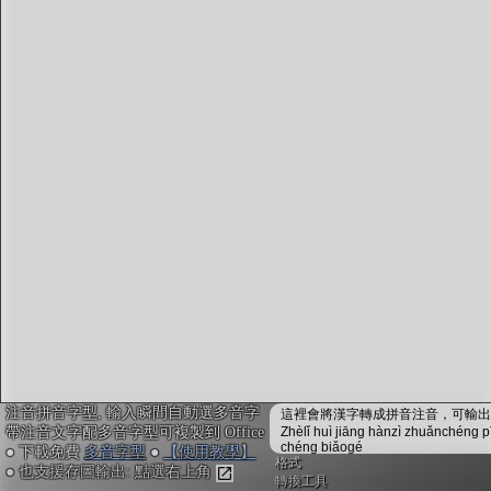
字型下載
排版格式匯出
國語課本生詞
中文檢定分級
兩岸發音差異
匯出表格
注音拼音字型, 輸入瞬間自動選多音字
這裡會將漢字轉成拼音注音，可輸出成
帶注音文字配多音字型可複製到 Office
Zhèlǐ huì jiāng hànzì zhuǎnchéng p
chéng biǎogé
● 下載免費
多音字型
●
【使用教學】
格式
● 也支援存圖輸出: 點選右上角
轉換工具