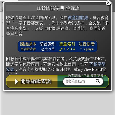
複製
注音國語字典 曉聲通
開始編輯
曉聲通是線上注音國語字典。源自
教育部辭典
，符合教育
部「一字多音審定表」，為中小學考試標準，全文配「多
音注音字型」，支援 自動斷詞速查、查造詞、查同部首
筆畫注音
國語課本
部首索引
筆畫索引
注音拼音
生詞附注音
火
手
１２３４
ㄅㄆpinyin
附教育部成語典/重編本釋義參考，及英漢雙解CEDICT。
開源字型免費商用，可免安裝線上使用，也可
下載字型
安裝
，注音字可複製貼入Office軟體、或myViewBoard電
子白板。
教育部國語字典·漢英·英漢
開始編輯查詢
辭典使用方法
注音IVS字型編輯器