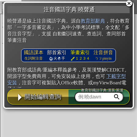
複製
注音國語字典 曉聲通
開始編輯
曉聲通是線上注音國語字典。源自
教育部辭典
，符合教育
部「一字多音審定表」，為中小學考試標準，全文配「多
音注音字型」，支援 自動斷詞速查、查造詞、查同部首
筆畫注音
國語課本
部首索引
筆畫索引
注音拼音
生詞附注音
火
手
１２３４
ㄅㄆpinyin
附教育部成語典/重編本釋義參考，及英漢雙解CEDICT。
開源字型免費商用，可免安裝線上使用，也可
下載字型
安裝
，注音字可複製貼入Office軟體、或myViewBoard電
子白板。
教育部國語字典·漢英·英漢
開始編輯查詢
辭典使用方法
注音IVS字型編輯器