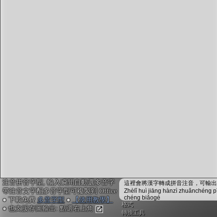
字型下載
排版格式匯出
國語課本生詞
中文檢定分級
兩岸發音差異
匯出表格
注音拼音字型, 輸入瞬間自動選多音字
這裡會將漢字轉成拼音注音，可輸出成
帶注音文字配多音字型可複製到 Office
Zhèlǐ huì jiāng hànzì zhuǎnchéng p
chéng biǎogé
● 下載免費
多音字型
●
【使用教學】
格式
● 也支援存圖輸出: 點選右上角
轉換工具