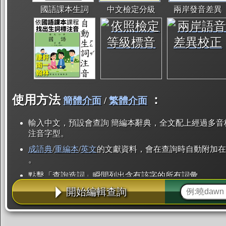
國語課本生詞
中文檢定分級
兩岸發音差異
使用方法
：
簡體介面
/
繁體介面
輸入中文，預設會查詢 簡編本辭典，全文配上經過多音
注音字型。
成語典
/
重編本
/
英文
的文獻資料，會在查詢時自動附加在
。
點擊「查詢造詞」瞬間列出含有該字的所有詞彙。
開始編輯查詢
點「部首」瞬間列出所有「同部首字」。也支援查詢「
辭典解釋的全文都經過自動斷詞，點擊便可瞬間「連續
用手動重複輸入。