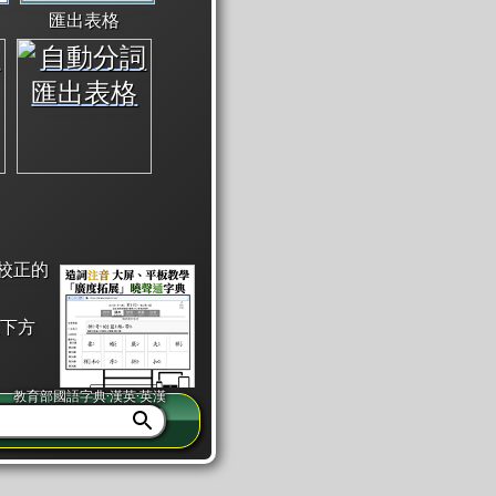
匯出表格
校正的
下方
教育部國語字典·漢英·英漢
同注音」或「同筆畫」。
查詢」此字詞的解釋，不