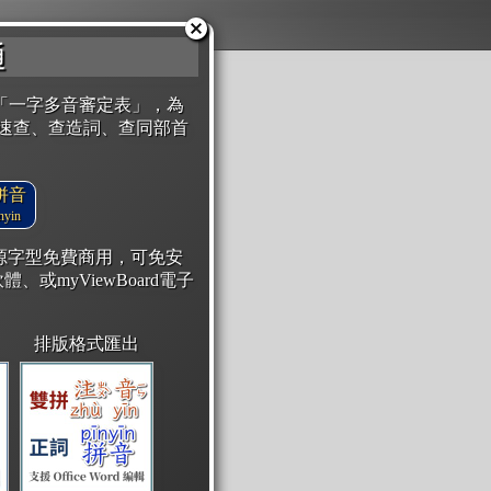
通
「一字多音審定表」，為
速查、查造詞、查同部首
拼音
yin
開源字型免費商用，可免安
體、或myViewBoard電子
排版格式匯出