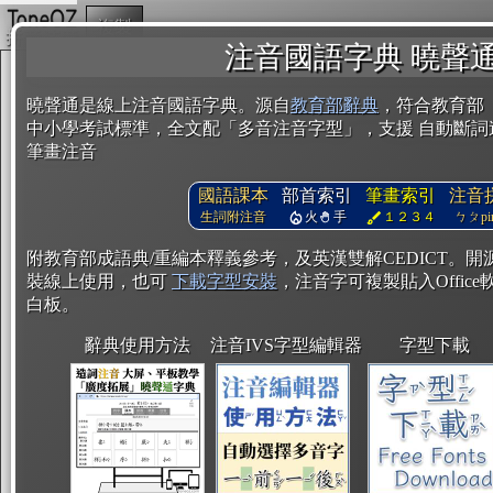
複製
注音國語字典 曉聲
曉聲通是線上注音國語字典。源自
教育部辭典
，符合教育部
中小學考試標準，全文配「多音注音字型」，支援 自動斷詞
筆畫注音
國語課本
部首索引
筆畫索引
注音
生詞附注音
火
手
１２３４
ㄅㄆpin
附教育部成語典/重編本釋義參考，及英漢雙解CEDICT。
裝線上使用，也可
下載字型安裝
，注音字可複製貼入Office軟
白板。
辭典使用方法
注音IVS字型編輯器
字型下載