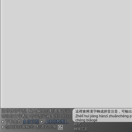
注音編輯器
：
鍵入或貼上中文。輸入瞬間會自動配上注音拼音，並
校正多音字，不用安裝免設定
複製文字時，會自動內嵌注音拼音資訊，可貼入電子
白板myViewBoard搭配內建的「注音楷體」，或貼入
Office搭配
免費多音字型
來顯示正確的拼音注音
不安裝字型也可用! Google Doc或Canva不支援字型也
沒關係, 點右上「圖輸出」做出透明背景注音圖，敲
右鍵複製，再貼入其他軟體或手機App即可
「ToneOZ澳聲通」
關於澳聲通/字典資料來源
簡體字版
注音拼音字型, 輸入瞬間自動選多音字
鼓勵或建言：作者聯絡方式
這裡會將漢字轉成拼音注音，可輸出成
帶注音文字配多音字型可複製到 Office
Zhèlǐ huì jiāng hànzì zhuǎnchéng p
jeffreyx@gmail.com
chéng biǎogé
● 下載免費
多音字型
●
【使用教學】
FB臉書討論區：
聲通曉百科
格式
● 也支援存圖輸出: 點選右上角
WeChat：chihlinhsuan
轉換工具