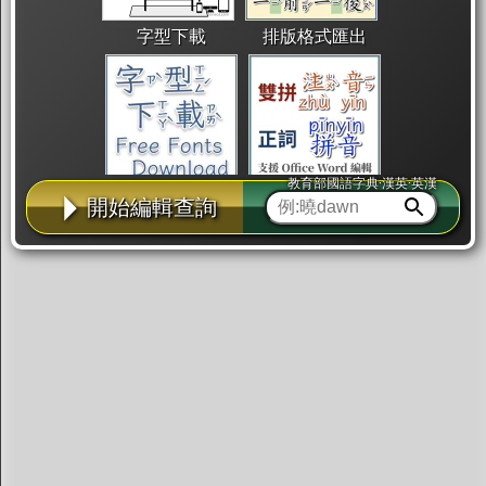
字型下載
排版格式匯出
教育部國語字典·漢英·英漢
國語課本生詞
中文檢定分級
兩岸發音差異
開始編輯查詢
匯出表格