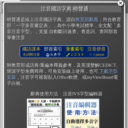
複製
注音國語字典 曉聲通
開始編輯
曉聲通是線上注音國語字典。源自
教育部辭典
，符合教育
部「一字多音審定表」，為中小學考試標準，全文配「多
音注音字型」，支援 自動斷詞速查、查造詞、查同部首
筆畫注音
國語課本
部首索引
筆畫索引
注音拼音
生詞附注音
火
手
１２３４
ㄅㄆpinyin
附教育部成語典/重編本釋義參考，及英漢雙解CEDICT。
開源字型免費商用，可免安裝線上使用，也可
下載字型
安裝
，注音字可複製貼入Office軟體、或myViewBoard電
子白板。
辭典使用方法
注音IVS字型編輯器