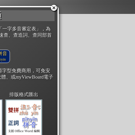
通
「一字多音審定表」，為
速查、查造詞、查同部首
拼音
yin
開源字型免費商用，可免安
體、或myViewBoard電子
排版格式匯出