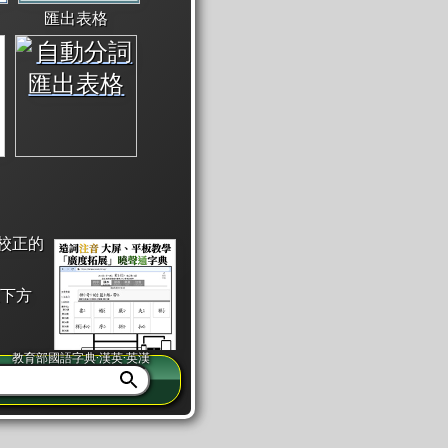
匯出表格
校正的
下方
教育部國語字典·漢英·英漢
同注音」或「同筆畫」。
查詢」此字詞的解釋，不