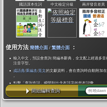
國語課本生詞
中文檢定分級
兩岸發音差異
使用方法
：
簡體介面
/
繁體介面
輸入中文，預設會查詢 簡編本辭典，全文配上經過多音
注音字型。
成語典
/
重編本
/
英文
的文獻資料，會在查詢時自動附加在
。
點擊「查詢造詞」瞬間列出含有該字的所有詞彙。
開始編輯查詢
點「部首」瞬間列出所有「同部首字」。也支援查詢「
辭典解釋的全文都經過自動斷詞，點擊便可瞬間「連續
用手動重複輸入。