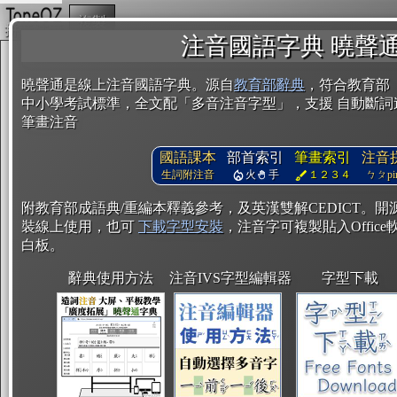
複製
注音國語字典 曉聲
曉聲通是線上注音國語字典。源自
教育部辭典
，符合教育部
中小學考試標準，全文配「多音注音字型」，支援 自動斷詞
筆畫注音
國語課本
部首索引
筆畫索引
注音
生詞附注音
火
手
１２３４
ㄅㄆpin
附教育部成語典/重編本釋義參考，及英漢雙解CEDICT。
裝線上使用，也可
下載字型安裝
，注音字可複製貼入Office軟
白板。
辭典使用方法
注音IVS字型編輯器
字型下載