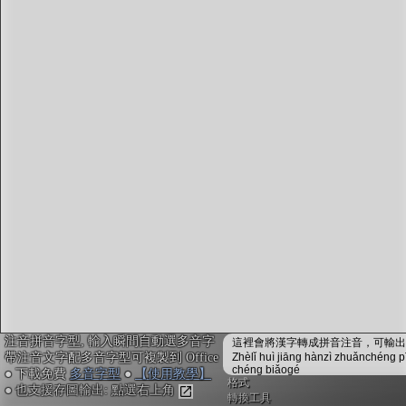
字型下載
排版格式匯出
國語課本生詞
中文檢定分級
兩岸發音差異
匯出表格
注音拼音字型, 輸入瞬間自動選多音字
這裡會將漢字轉成拼音注音，可輸出成
帶注音文字配多音字型可複製到 Office
Zhèlǐ huì jiāng hànzì zhuǎnchéng p
chéng biǎogé
● 下載免費
多音字型
●
【使用教學】
格式
● 也支援存圖輸出: 點選右上角
轉換工具