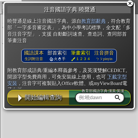
複製
注音國語字典 曉聲通
開始編輯
曉聲通是線上注音國語字典。源自
教育部辭典
，符合教育
部「一字多音審定表」，為中小學考試標準，全文配「多
音注音字型」，支援 自動斷詞速查、查造詞、查同部首
筆畫注音
國語課本
部首索引
筆畫索引
注音拼音
生詞附注音
火
手
１２３４
ㄅㄆpinyin
附教育部成語典/重編本釋義參考，及英漢雙解CEDICT。
開源字型免費商用，可免安裝線上使用，也可
下載字型
安裝
，注音字可複製貼入Office軟體、或myViewBoard電
子白板。
教育部國語字典·漢英·英漢
開始編輯查詢
辭典使用方法
注音IVS字型編輯器