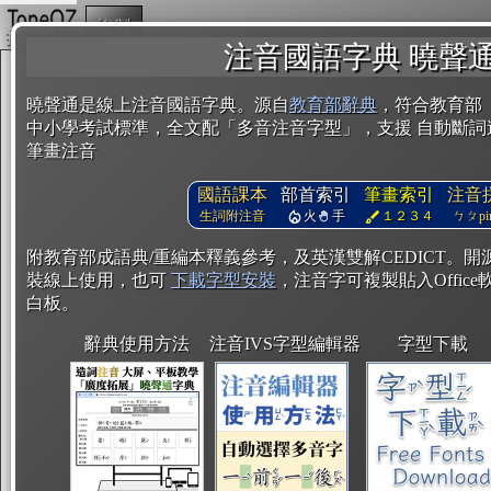
複製
注音國語字典 曉聲
曉聲通是線上注音國語字典。源自
教育部辭典
，符合教育部
中小學考試標準，全文配「多音注音字型」，支援 自動斷詞
筆畫注音
國語課本
部首索引
筆畫索引
注音
生詞附注音
火
手
１２３４
ㄅㄆpin
附教育部成語典/重編本釋義參考，及英漢雙解CEDICT。
裝線上使用，也可
下載字型安裝
，注音字可複製貼入Office軟
白板。
辭典使用方法
注音IVS字型編輯器
字型下載