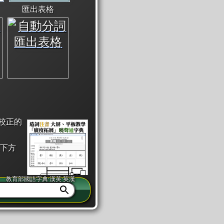
匯出表格
校正的
下方
教育部國語字典·漢英·英漢
同注音」或「同筆畫」。
查詢」此字詞的解釋，不