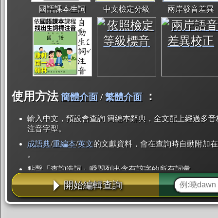
國語課本生詞
中文檢定分級
兩岸發音差異
使用方法
：
簡體介面
/
繁體介面
輸入中文，預設會查詢 簡編本辭典，全文配上經過多音
注音字型。
成語典
/
重編本
/
英文
的文獻資料，會在查詢時自動附加在
。
點擊「查詢造詞」瞬間列出含有該字的所有詞彙。
開始編輯查詢
點「部首」瞬間列出所有「同部首字」。也支援查詢「
辭典解釋的全文都經過自動斷詞，點擊便可瞬間「連續
用手動重複輸入。