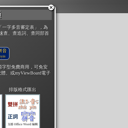
通
「一字多音審定表」，為
速查、查造詞、查同部首
拼音
yin
開源字型免費商用，可免安
體、或myViewBoard電子
排版格式匯出