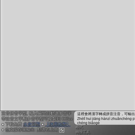
字型下載
排版格式匯出
國語課本生詞
中文檢定分級
兩岸發音差異
匯出表格
注音拼音字型, 輸入瞬間自動選多音字
這裡會將漢字轉成拼音注音，可輸出成
帶注音文字配多音字型可複製到 Office
Zhèlǐ huì jiāng hànzì zhuǎnchéng p
chéng biǎogé
● 下載免費
多音字型
●
【使用教學】
格式
● 也支援存圖輸出: 點選右上角
轉換工具