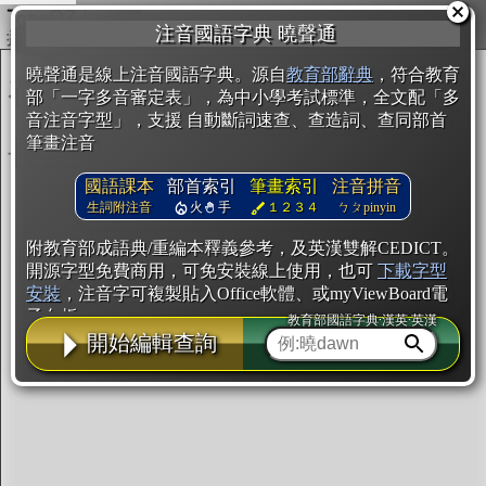
複製
注音國語字典 曉聲通
開始編輯
曉聲通是線上注音國語字典。源自
教育部辭典
，符合教育
部「一字多音審定表」，為中小學考試標準，全文配「多
音注音字型」，支援 自動斷詞速查、查造詞、查同部首
筆畫注音
國語課本
部首索引
筆畫索引
注音拼音
生詞附注音
火
手
１２３４
ㄅㄆpinyin
附教育部成語典/重編本釋義參考，及英漢雙解CEDICT。
開源字型免費商用，可免安裝線上使用，也可
下載字型
安裝
，注音字可複製貼入Office軟體、或myViewBoard電
子白板。
教育部國語字典·漢英·英漢
開始編輯查詢
辭典使用方法
注音IVS字型編輯器