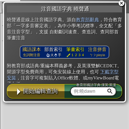
複製
注音國語字典 曉聲通
開始編輯
曉聲通是線上注音國語字典。源自
教育部辭典
，符合教育
部「一字多音審定表」，為中小學考試標準，全文配「多
音注音字型」，支援 自動斷詞速查、查造詞、查同部首
筆畫注音
國語課本
部首索引
筆畫索引
注音拼音
生詞附注音
火
手
１２３４
ㄅㄆpinyin
附教育部成語典/重編本釋義參考，及英漢雙解CEDICT。
開源字型免費商用，可免安裝線上使用，也可
下載字型
安裝
，注音字可複製貼入Office軟體、或myViewBoard電
子白板。
教育部國語字典·漢英·英漢
開始編輯查詢
辭典使用方法
注音IVS字型編輯器