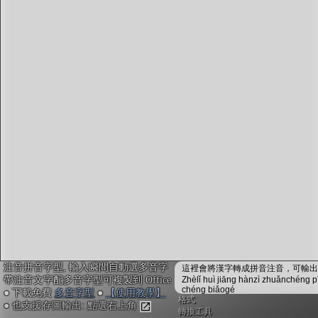
字型下載
排版格式匯出
國語課本生詞
中文檢定分級
兩岸發音差異
匯出表格
注音拼音字型, 輸入瞬間自動選多音字
這裡會將漢字轉成拼音注音，可輸出成
帶注音文字配多音字型可複製到 Office
Zhèlǐ huì jiāng hànzì zhuǎnchéng p
chéng biǎogé
● 下載免費
多音字型
●
【使用教學】
格式
● 也支援存圖輸出: 點選右上角
轉換工具