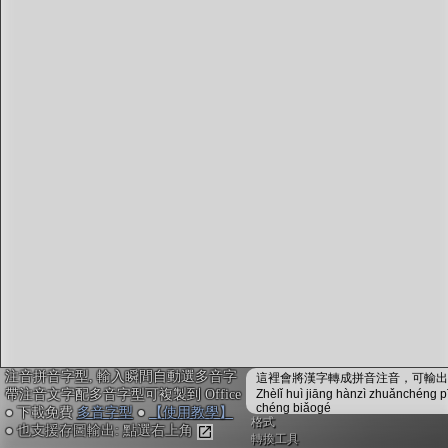
字型下載
排版格式匯出
國語課本生詞
中文檢定分級
兩岸發音差異
匯出表格
注音拼音字型, 輸入瞬間自動選多音字
這裡會將漢字轉成拼音注音，可輸出成
帶注音文字配多音字型可複製到 Office
Zhèlǐ huì jiāng hànzì zhuǎnchéng p
chéng biǎogé
● 下載免費
多音字型
●
【使用教學】
格式
● 也支援存圖輸出: 點選右上角
轉換工具