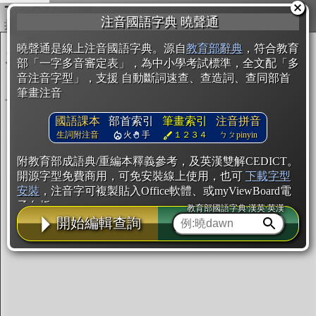
複製
注音國語字典 曉聲通
開始編輯
曉聲通是線上注音國語字典。源自
教育部辭典
，符合教育
部「一字多音審定表」，為中小學考試標準，全文配「多
音注音字型」，支援 自動斷詞速查、查造詞、查同部首
筆畫注音
國語課本
部首索引
筆畫索引
注音拼音
生詞附注音
火
手
１２３４
ㄅㄆpinyin
附教育部成語典/重編本釋義參考，及英漢雙解CEDICT。
開源字型免費商用，可免安裝線上使用，也可
下載字型
安裝
，注音字可複製貼入Office軟體、或myViewBoard電
子白板。
教育部國語字典·漢英·英漢
開始編輯查詢
辭典使用方法
注音IVS字型編輯器