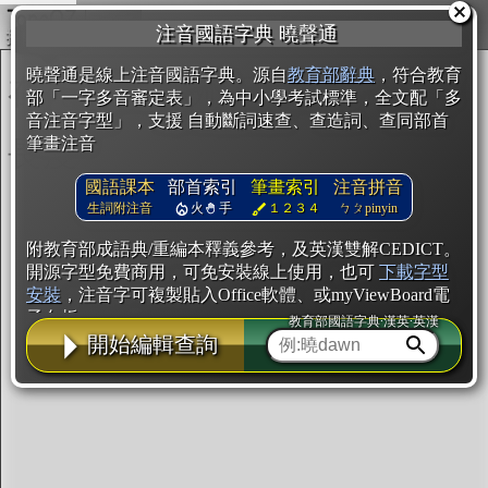
複製
注音國語字典 曉聲通
開始編輯
曉聲通是線上注音國語字典。源自
教育部辭典
，符合教育
部「一字多音審定表」，為中小學考試標準，全文配「多
音注音字型」，支援 自動斷詞速查、查造詞、查同部首
筆畫注音
國語課本
部首索引
筆畫索引
注音拼音
生詞附注音
火
手
１２３４
ㄅㄆpinyin
附教育部成語典/重編本釋義參考，及英漢雙解CEDICT。
開源字型免費商用，可免安裝線上使用，也可
下載字型
安裝
，注音字可複製貼入Office軟體、或myViewBoard電
子白板。
教育部國語字典·漢英·英漢
開始編輯查詢
辭典使用方法
注音IVS字型編輯器