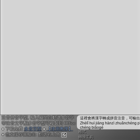
字型下載
排版格式匯出
國語課本生詞
中文檢定分級
兩岸發音差異
匯出表格
注音拼音字型, 輸入瞬間自動選多音字
這裡會將漢字轉成拼音注音，可輸出成
帶注音文字配多音字型可複製到 Office
Zhèlǐ huì jiāng hànzì zhuǎnchéng p
chéng biǎogé
● 下載免費
多音字型
●
【使用教學】
格式
● 也支援存圖輸出: 點選右上角
轉換工具