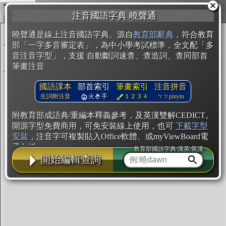
複製
注音國語字典 曉聲通
開始編輯
曉聲通是線上注音國語字典。源自
教育部辭典
，符合教育
部「一字多音審定表」，為中小學考試標準，全文配「多
音注音字型」，支援 自動斷詞速查、查造詞、查同部首
筆畫注音
國語課本
部首索引
筆畫索引
注音拼音
生詞附注音
火
手
１２３４
ㄅㄆpinyin
附教育部成語典/重編本釋義參考，及英漢雙解CEDICT。
開源字型免費商用，可免安裝線上使用，也可
下載字型
安裝
，注音字可複製貼入Office軟體、或myViewBoard電
子白板。
教育部國語字典·漢英·英漢
開始編輯查詢
辭典使用方法
注音IVS字型編輯器