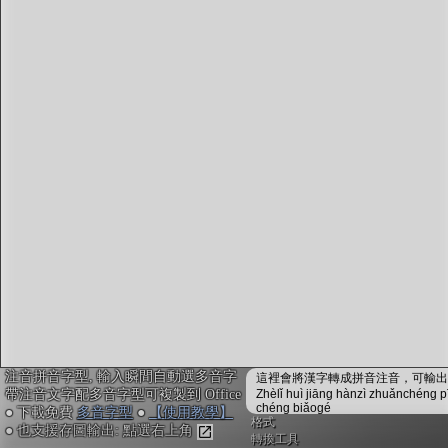
字型下載
排版格式匯出
國語課本生詞
中文檢定分級
兩岸發音差異
匯出表格
注音拼音字型, 輸入瞬間自動選多音字
這裡會將漢字轉成拼音注音，可輸出成
帶注音文字配多音字型可複製到 Office
Zhèlǐ huì jiāng hànzì zhuǎnchéng p
chéng biǎogé
● 下載免費
多音字型
●
【使用教學】
格式
● 也支援存圖輸出: 點選右上角
轉換工具