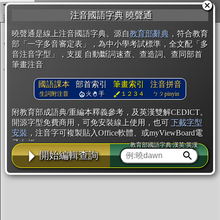
複製
注音國語字典 曉聲通
開始編輯
曉聲通是線上注音國語字典。源自
教育部辭典
，符合教育
部「一字多音審定表」，為中小學考試標準，全文配「多
音注音字型」，支援 自動斷詞速查、查造詞、查同部首
筆畫注音
國語課本
部首索引
筆畫索引
注音拼音
生詞附注音
火
手
１２３４
ㄅㄆpinyin
附教育部成語典/重編本釋義參考，及英漢雙解CEDICT。
開源字型免費商用，可免安裝線上使用，也可
下載字型
安裝
，注音字可複製貼入Office軟體、或myViewBoard電
子白板。
教育部國語字典·漢英·英漢
開始編輯查詢
辭典使用方法
注音IVS字型編輯器