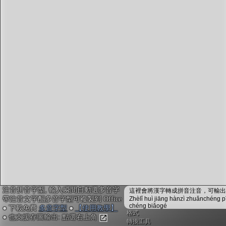
字型下載
排版格式匯出
國語課本生詞
中文檢定分級
兩岸發音差異
匯出表格
注音拼音字型, 輸入瞬間自動選多音字
這裡會將漢字轉成拼音注音，可輸出成
帶注音文字配多音字型可複製到 Office
Zhèlǐ huì jiāng hànzì zhuǎnchéng p
chéng biǎogé
● 下載免費
多音字型
●
【使用教學】
格式
● 也支援存圖輸出: 點選右上角
轉換工具