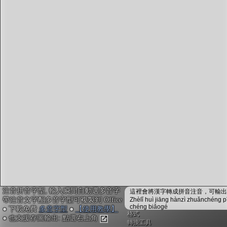
字型下載
排版格式匯出
國語課本生詞
中文檢定分級
兩岸發音差異
匯出表格
注音拼音字型, 輸入瞬間自動選多音字
這裡會將漢字轉成拼音注音，可輸出成
帶注音文字配多音字型可複製到 Office
Zhèlǐ huì jiāng hànzì zhuǎnchéng p
chéng biǎogé
● 下載免費
多音字型
●
【使用教學】
格式
● 也支援存圖輸出: 點選右上角
轉換工具