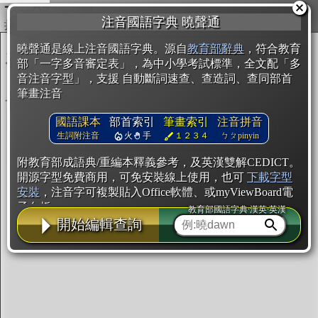
複製
注音國語字典 曉聲通
開始編輯
曉聲通是線上注音國語字典。源自
教育部辭典
，符合教育
部「一字多音審定表」，為中小學考試標準，全文配「多
音注音字型」，支援 自動斷詞速查、查造詞、查同部首
筆畫注音
國語課本
部首索引
筆畫索引
注音拼音
生詞附注音
火
手
１２３４
ㄅㄆpinyin
附教育部成語典/重編本釋義參考，及英漢雙解CEDICT。
開源字型免費商用，可免安裝線上使用，也可
下載字型
安裝
，注音字可複製貼入Office軟體、或myViewBoard電
子白板。
教育部國語字典·漢英·英漢
開始編輯查詢
辭典使用方法
注音IVS字型編輯器