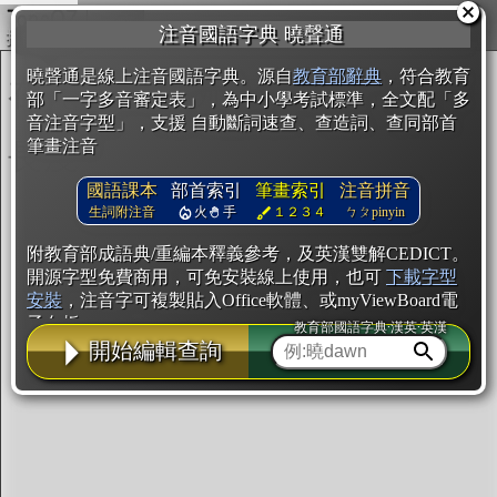
複製
注音國語字典 曉聲通
開始編輯
曉聲通是線上注音國語字典。源自
教育部辭典
，符合教育
部「一字多音審定表」，為中小學考試標準，全文配「多
音注音字型」，支援 自動斷詞速查、查造詞、查同部首
筆畫注音
國語課本
部首索引
筆畫索引
注音拼音
生詞附注音
火
手
１２３４
ㄅㄆpinyin
附教育部成語典/重編本釋義參考，及英漢雙解CEDICT。
開源字型免費商用，可免安裝線上使用，也可
下載字型
安裝
，注音字可複製貼入Office軟體、或myViewBoard電
子白板。
教育部國語字典·漢英·英漢
開始編輯查詢
辭典使用方法
注音IVS字型編輯器