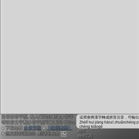
字型下載
排版格式匯出
國語課本生詞
中文檢定分級
兩岸發音差異
匯出表格
注音拼音字型, 輸入瞬間自動選多音字
這裡會將漢字轉成拼音注音，可輸出成
帶注音文字配多音字型可複製到 Office
Zhèlǐ huì jiāng hànzì zhuǎnchéng p
chéng biǎogé
● 下載免費
多音字型
●
【使用教學】
格式
● 也支援存圖輸出: 點選右上角
轉換工具