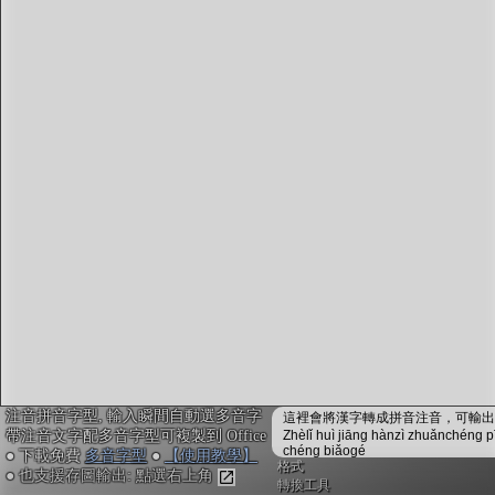
字型下載
排版格式匯出
國語課本生詞
中文檢定分級
兩岸發音差異
匯出表格
注音拼音字型, 輸入瞬間自動選多音字
這裡會將漢字轉成拼音注音，可輸出成
帶注音文字配多音字型可複製到 Office
Zhèlǐ huì jiāng hànzì zhuǎnchéng p
chéng biǎogé
● 下載免費
多音字型
●
【使用教學】
格式
● 也支援存圖輸出: 點選右上角
轉換工具