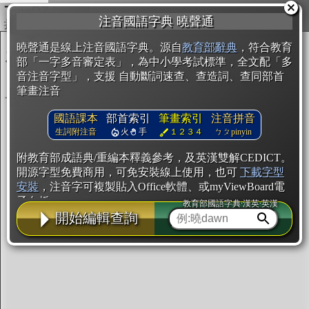
複製
注音國語字典 曉聲通
開始編輯
曉聲通是線上注音國語字典。源自
教育部辭典
，符合教育
部「一字多音審定表」，為中小學考試標準，全文配「多
音注音字型」，支援 自動斷詞速查、查造詞、查同部首
筆畫注音
國語課本
部首索引
筆畫索引
注音拼音
生詞附注音
火
手
１２３４
ㄅㄆpinyin
附教育部成語典/重編本釋義參考，及英漢雙解CEDICT。
開源字型免費商用，可免安裝線上使用，也可
下載字型
安裝
，注音字可複製貼入Office軟體、或myViewBoard電
子白板。
教育部國語字典·漢英·英漢
開始編輯查詢
辭典使用方法
注音IVS字型編輯器