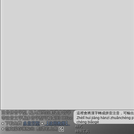
字型下載
排版格式匯出
國語課本生詞
中文檢定分級
兩岸發音差異
匯出表格
注音拼音字型, 輸入瞬間自動選多音字
這裡會將漢字轉成拼音注音，可輸出成
帶注音文字配多音字型可複製到 Office
Zhèlǐ huì jiāng hànzì zhuǎnchéng p
chéng biǎogé
● 下載免費
多音字型
●
【使用教學】
格式
● 也支援存圖輸出: 點選右上角
轉換工具