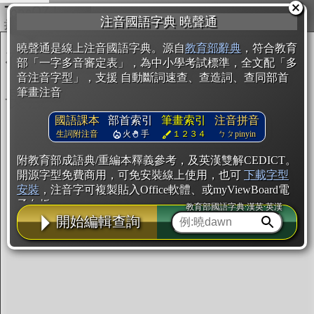
複製
注音國語字典 曉聲通
開始編輯
曉聲通是線上注音國語字典。源自
教育部辭典
，符合教育
部「一字多音審定表」，為中小學考試標準，全文配「多
音注音字型」，支援 自動斷詞速查、查造詞、查同部首
筆畫注音
國語課本
部首索引
筆畫索引
注音拼音
生詞附注音
火
手
１２３４
ㄅㄆpinyin
附教育部成語典/重編本釋義參考，及英漢雙解CEDICT。
開源字型免費商用，可免安裝線上使用，也可
下載字型
安裝
，注音字可複製貼入Office軟體、或myViewBoard電
子白板。
教育部國語字典·漢英·英漢
開始編輯查詢
辭典使用方法
注音IVS字型編輯器