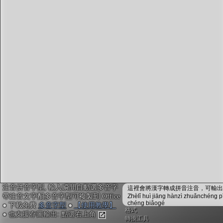
字型下載
排版格式匯出
國語課本生詞
中文檢定分級
兩岸發音差異
匯出表格
注音拼音字型, 輸入瞬間自動選多音字
這裡會將漢字轉成拼音注音，可輸出成
帶注音文字配多音字型可複製到 Office
Zhèlǐ huì jiāng hànzì zhuǎnchéng p
chéng biǎogé
● 下載免費
多音字型
●
【使用教學】
格式
● 也支援存圖輸出: 點選右上角
轉換工具