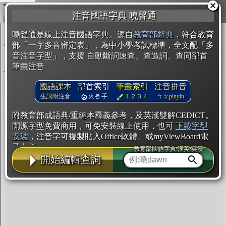
複製
注音國語字典 曉聲通
開始編輯
曉聲通是線上注音國語字典。源自
教育部辭典
，符合教育
部「一字多音審定表」，為中小學考試標準，全文配「多
音注音字型」，支援 自動斷詞速查、查造詞、查同部首
筆畫注音
國語課本
部首索引
筆畫索引
注音拼音
生詞附注音
火
手
１２３４
ㄅㄆpinyin
附教育部成語典/重編本釋義參考，及英漢雙解CEDICT。
開源字型免費商用，可免安裝線上使用，也可
下載字型
安裝
，注音字可複製貼入Office軟體、或myViewBoard電
子白板。
教育部國語字典·漢英·英漢
開始編輯查詢
辭典使用方法
注音IVS字型編輯器