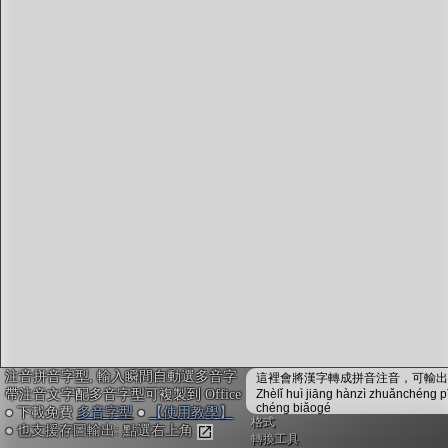
字型下載
排版格式匯出
國語課本生詞
中文檢定分級
兩岸發音差異
匯出表格
注音拼音字型, 輸入瞬間自動選多音字
這裡會將漢字轉成拼音注音，可輸出成
帶注音文字配多音字型可複製到 Office
Zhèlǐ huì jiāng hànzì zhuǎnchéng p
chéng biǎogé
● 下載免費
多音字型
●
【使用教學】
格式
● 也支援存圖輸出: 點選右上角
轉換工具