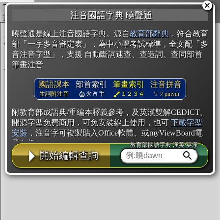
複製
注音國語字典 曉聲通
開始編輯
曉聲通是線上注音國語字典。源自
教育部辭典
，符合教育
部「一字多音審定表」，為中小學考試標準，全文配「多
音注音字型」，支援 自動斷詞速查、查造詞、查同部首
筆畫注音
國語課本
部首索引
筆畫索引
注音拼音
生詞附注音
火
手
１２３４
ㄅㄆpinyin
附教育部成語典/重編本釋義參考，及英漢雙解CEDICT。
開源字型免費商用，可免安裝線上使用，也可
下載字型
安裝
，注音字可複製貼入Office軟體、或myViewBoard電
子白板。
教育部國語字典·漢英·英漢
開始編輯查詢
辭典使用方法
注音IVS字型編輯器