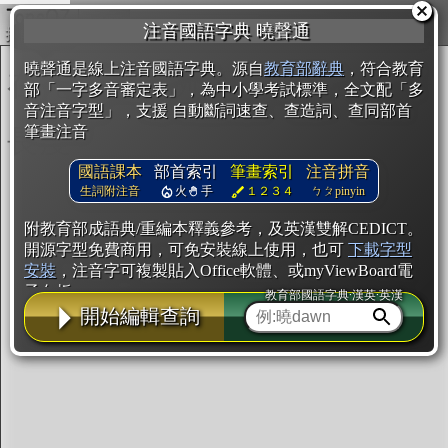
複製
注音國語字典 曉聲通
開始編輯
曉聲通是線上注音國語字典。源自
教育部辭典
，符合教育
部「一字多音審定表」，為中小學考試標準，全文配「多
音注音字型」，支援 自動斷詞速查、查造詞、查同部首
筆畫注音
國語課本
部首索引
筆畫索引
注音拼音
生詞附注音
火
手
１２３４
ㄅㄆpinyin
附教育部成語典/重編本釋義參考，及英漢雙解CEDICT。
開源字型免費商用，可免安裝線上使用，也可
下載字型
安裝
，注音字可複製貼入Office軟體、或myViewBoard電
子白板。
教育部國語字典·漢英·英漢
開始編輯查詢
辭典使用方法
注音IVS字型編輯器