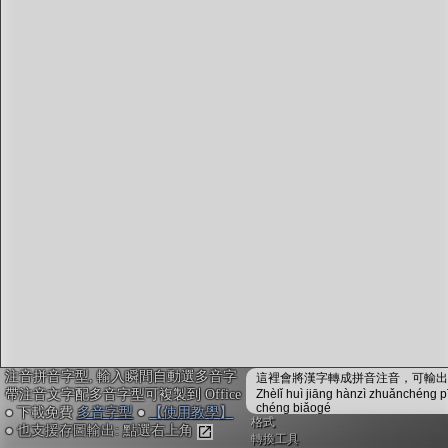
字型下載
排版格式匯出
國語課本生詞
中文檢定分級
兩岸發音差異
匯出表格
注音拼音字型, 輸入瞬間自動選多音字
這裡會將漢字轉成拼音注音，可輸出成
帶注音文字配多音字型可複製到 Office
Zhèlǐ huì jiāng hànzì zhuǎnchéng p
chéng biǎogé
● 下載免費
多音字型
●
【使用教學】
格式
● 也支援存圖輸出: 點選右上角
轉換工具