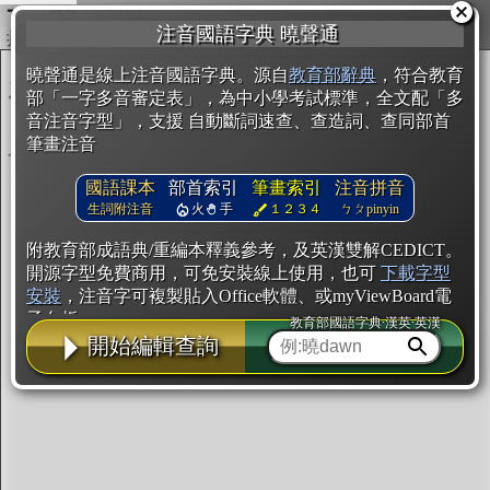
複製
注音國語字典 曉聲通
開始編輯
曉聲通是線上注音國語字典。源自
教育部辭典
，符合教育
部「一字多音審定表」，為中小學考試標準，全文配「多
音注音字型」，支援 自動斷詞速查、查造詞、查同部首
筆畫注音
國語課本
部首索引
筆畫索引
注音拼音
生詞附注音
火
手
１２３４
ㄅㄆpinyin
附教育部成語典/重編本釋義參考，及英漢雙解CEDICT。
開源字型免費商用，可免安裝線上使用，也可
下載字型
安裝
，注音字可複製貼入Office軟體、或myViewBoard電
子白板。
教育部國語字典·漢英·英漢
開始編輯查詢
辭典使用方法
注音IVS字型編輯器