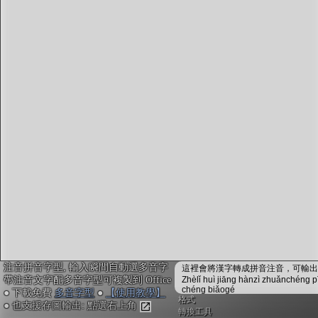
字型下載
排版格式匯出
國語課本生詞
中文檢定分級
兩岸發音差異
匯出表格
注音拼音字型, 輸入瞬間自動選多音字
這裡會將漢字轉成拼音注音，可輸出成
帶注音文字配多音字型可複製到 Office
Zhèlǐ huì jiāng hànzì zhuǎnchéng p
chéng biǎogé
● 下載免費
多音字型
●
【使用教學】
格式
● 也支援存圖輸出: 點選右上角
轉換工具