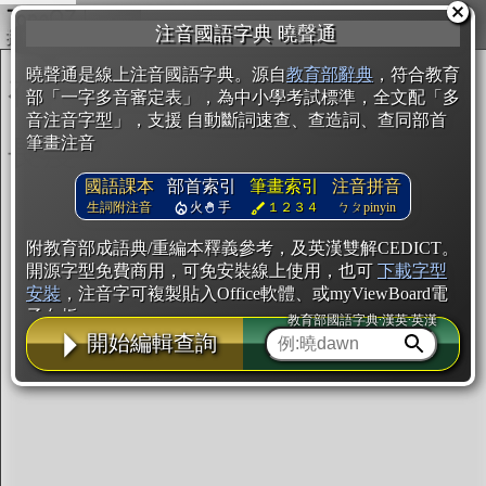
複製
注音國語字典 曉聲通
開始編輯
曉聲通是線上注音國語字典。源自
教育部辭典
，符合教育
部「一字多音審定表」，為中小學考試標準，全文配「多
音注音字型」，支援 自動斷詞速查、查造詞、查同部首
筆畫注音
國語課本
部首索引
筆畫索引
注音拼音
生詞附注音
火
手
１２３４
ㄅㄆpinyin
附教育部成語典/重編本釋義參考，及英漢雙解CEDICT。
開源字型免費商用，可免安裝線上使用，也可
下載字型
安裝
，注音字可複製貼入Office軟體、或myViewBoard電
子白板。
教育部國語字典·漢英·英漢
開始編輯查詢
辭典使用方法
注音IVS字型編輯器