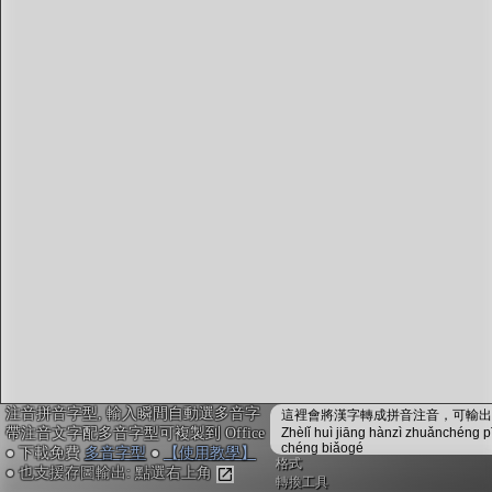
字型下載
排版格式匯出
國語課本生詞
中文檢定分級
兩岸發音差異
匯出表格
注音拼音字型, 輸入瞬間自動選多音字
這裡會將漢字轉成拼音注音，可輸出成
帶注音文字配多音字型可複製到 Office
Zhèlǐ huì jiāng hànzì zhuǎnchéng p
chéng biǎogé
● 下載免費
多音字型
●
【使用教學】
格式
● 也支援存圖輸出: 點選右上角
轉換工具