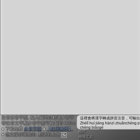
字型下載
排版格式匯出
國語課本生詞
中文檢定分級
兩岸發音差異
匯出表格
注音拼音字型, 輸入瞬間自動選多音字
這裡會將漢字轉成拼音注音，可輸出成
帶注音文字配多音字型可複製到 Office
Zhèlǐ huì jiāng hànzì zhuǎnchéng p
chéng biǎogé
● 下載免費
多音字型
●
【使用教學】
格式
● 也支援存圖輸出: 點選右上角
轉換工具