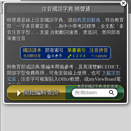
複製
注音國語字典 曉聲通
開始編輯
曉聲通是線上注音國語字典。源自
教育部辭典
，符合教育
部「一字多音審定表」，為中小學考試標準，全文配「多
音注音字型」，支援 自動斷詞速查、查造詞、查同部首
筆畫注音
國語課本
部首索引
筆畫索引
注音拼音
生詞附注音
火
手
１２３４
ㄅㄆpinyin
附教育部成語典/重編本釋義參考，及英漢雙解CEDICT。
開源字型免費商用，可免安裝線上使用，也可
下載字型
安裝
，注音字可複製貼入Office軟體、或myViewBoard電
子白板。
教育部國語字典·漢英·英漢
開始編輯查詢
辭典使用方法
注音IVS字型編輯器