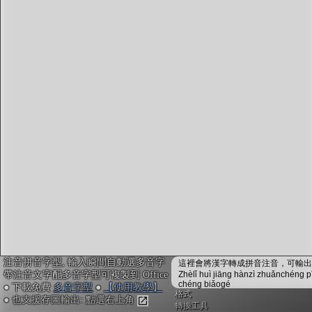
字型下載
排版格式匯出
國語課本生詞
中文檢定分級
兩岸發音差異
匯出表格
注音拼音字型, 輸入瞬間自動選多音字
這裡會將漢字轉成拼音注音，可輸出成
帶注音文字配多音字型可複製到 Office
Zhèlǐ huì jiāng hànzì zhuǎnchéng p
chéng biǎogé
● 下載免費
多音字型
●
【使用教學】
格式
● 也支援存圖輸出: 點選右上角
轉換工具