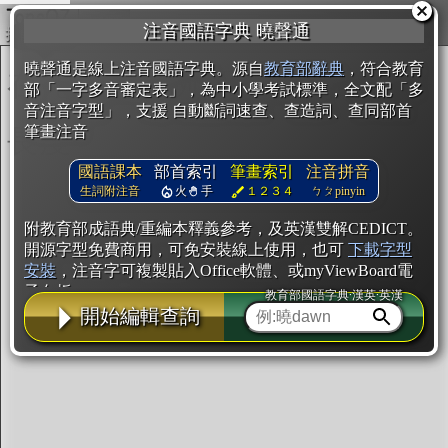
複製
注音國語字典 曉聲通
開始編輯
曉聲通是線上注音國語字典。源自
教育部辭典
，符合教育
部「一字多音審定表」，為中小學考試標準，全文配「多
音注音字型」，支援 自動斷詞速查、查造詞、查同部首
筆畫注音
國語課本
部首索引
筆畫索引
注音拼音
生詞附注音
火
手
１２３４
ㄅㄆpinyin
附教育部成語典/重編本釋義參考，及英漢雙解CEDICT。
開源字型免費商用，可免安裝線上使用，也可
下載字型
安裝
，注音字可複製貼入Office軟體、或myViewBoard電
子白板。
教育部國語字典·漢英·英漢
開始編輯查詢
辭典使用方法
注音IVS字型編輯器