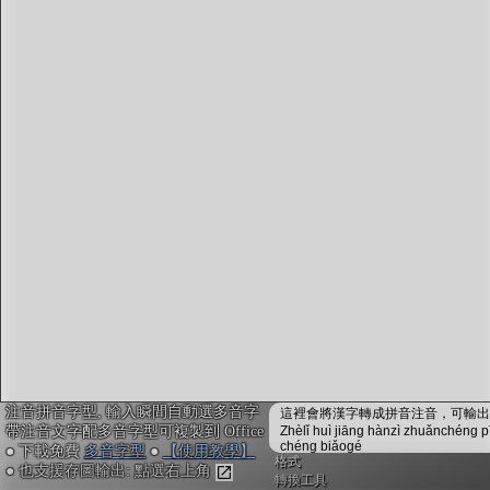
字型下載
排版格式匯出
國語課本生詞
中文檢定分級
兩岸發音差異
匯出表格
注音拼音字型, 輸入瞬間自動選多音字
這裡會將漢字轉成拼音注音，可輸出成
帶注音文字配多音字型可複製到 Office
Zhèlǐ huì jiāng hànzì zhuǎnchéng p
chéng biǎogé
● 下載免費
多音字型
●
【使用教學】
格式
● 也支援存圖輸出: 點選右上角
轉換工具