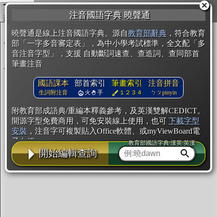
複製
注音國語字典 曉聲通
開始編輯
曉聲通是線上注音國語字典。源自
教育部辭典
，符合教育
部「一字多音審定表」，為中小學考試標準，全文配「多
音注音字型」，支援 自動斷詞速查、查造詞、查同部首
筆畫注音
國語課本
部首索引
筆畫索引
注音拼音
生詞附注音
火
手
１２３４
ㄅㄆpinyin
附教育部成語典/重編本釋義參考，及英漢雙解CEDICT。
開源字型免費商用，可免安裝線上使用，也可
下載字型
安裝
，注音字可複製貼入Office軟體、或myViewBoard電
子白板。
教育部國語字典·漢英·英漢
開始編輯查詢
辭典使用方法
注音IVS字型編輯器