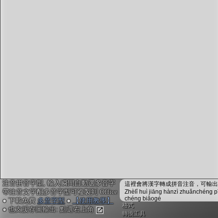
字型下載
排版格式匯出
國語課本生詞
中文檢定分級
兩岸發音差異
匯出表格
注音拼音字型, 輸入瞬間自動選多音字
這裡會將漢字轉成拼音注音，可輸出成
帶注音文字配多音字型可複製到 Office
Zhèlǐ huì jiāng hànzì zhuǎnchéng p
chéng biǎogé
● 下載免費
多音字型
●
【使用教學】
格式
● 也支援存圖輸出: 點選右上角
轉換工具