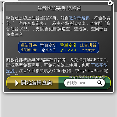
複製
注音國語字典 曉聲通
開始編輯
曉聲通是線上注音國語字典。源自
教育部辭典
，符合教育
部「一字多音審定表」，為中小學考試標準，全文配「多
音注音字型」，支援 自動斷詞速查、查造詞、查同部首
筆畫注音
國語課本
部首索引
筆畫索引
注音拼音
生詞附注音
火
手
１２３４
ㄅㄆpinyin
附教育部成語典/重編本釋義參考，及英漢雙解CEDICT。
開源字型免費商用，可免安裝線上使用，也可
下載字型
安裝
，注音字可複製貼入Office軟體、或myViewBoard電
子白板。
教育部國語字典·漢英·英漢
開始編輯查詢
辭典使用方法
注音IVS字型編輯器