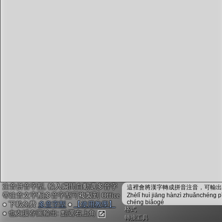
字型下載
排版格式匯出
國語課本生詞
中文檢定分級
兩岸發音差異
匯出表格
注音拼音字型, 輸入瞬間自動選多音字
這裡會將漢字轉成拼音注音，可輸出成
帶注音文字配多音字型可複製到 Office
Zhèlǐ huì jiāng hànzì zhuǎnchéng p
chéng biǎogé
● 下載免費
多音字型
●
【使用教學】
格式
● 也支援存圖輸出: 點選右上角
轉換工具