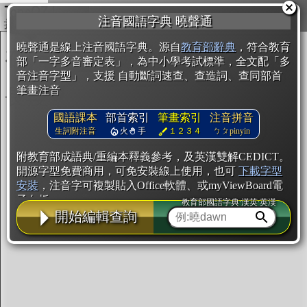
複製
注音國語字典 曉聲通
開始編輯
曉聲通是線上注音國語字典。源自
教育部辭典
，符合教育
部「一字多音審定表」，為中小學考試標準，全文配「多
音注音字型」，支援 自動斷詞速查、查造詞、查同部首
筆畫注音
國語課本
部首索引
筆畫索引
注音拼音
生詞附注音
火
手
１２３４
ㄅㄆpinyin
附教育部成語典/重編本釋義參考，及英漢雙解CEDICT。
開源字型免費商用，可免安裝線上使用，也可
下載字型
安裝
，注音字可複製貼入Office軟體、或myViewBoard電
子白板。
教育部國語字典·漢英·英漢
開始編輯查詢
辭典使用方法
注音IVS字型編輯器