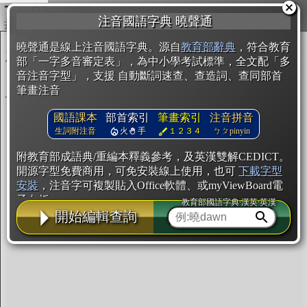
複製
注音國語字典 曉聲通
開始編輯
曉聲通是線上注音國語字典。源自
教育部辭典
，符合教育
部「一字多音審定表」，為中小學考試標準，全文配「多
音注音字型」，支援 自動斷詞速查、查造詞、查同部首
筆畫注音
國語課本
部首索引
筆畫索引
注音拼音
生詞附注音
火
手
１２３４
ㄅㄆpinyin
附教育部成語典/重編本釋義參考，及英漢雙解CEDICT。
開源字型免費商用，可免安裝線上使用，也可
下載字型
安裝
，注音字可複製貼入Office軟體、或myViewBoard電
子白板。
教育部國語字典·漢英·英漢
開始編輯查詢
辭典使用方法
注音IVS字型編輯器