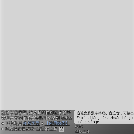
字型下載
排版格式匯出
國語課本生詞
中文檢定分級
兩岸發音差異
匯出表格
注音拼音字型, 輸入瞬間自動選多音字
這裡會將漢字轉成拼音注音，可輸出成
帶注音文字配多音字型可複製到 Office
Zhèlǐ huì jiāng hànzì zhuǎnchéng p
chéng biǎogé
● 下載免費
多音字型
●
【使用教學】
格式
● 也支援存圖輸出: 點選右上角
轉換工具