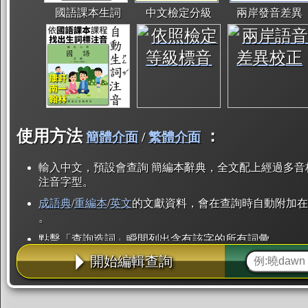
國語課本生詞
中文檢定分級
兩岸發音差異
使用方法
：
簡體介面
/
繁體介面
輸入中文，預設會查詢 簡編本辭典，全文配上經過多音
注音字型。
成語典
/
重編本
/
英文
的文獻資料，會在查詢時自動附加在
。
點擊「查詢造詞」瞬間列出含有該字的所有詞彙。
開始編輯查詢
點「部首」瞬間列出所有「同部首字」。也支援查詢「
辭典解釋的全文都經過自動斷詞，點擊便可瞬間「連續
用手動重複輸入。