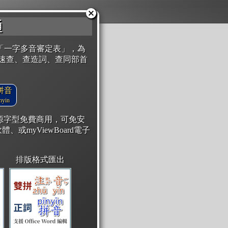
通
「一字多音審定表」，為
速查、查造詞、查同部首
拼音
yin
開源字型免費商用，可免安
體、或myViewBoard電子
排版格式匯出