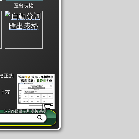
匯出表格
校正的
下方
教育部國語字典·漢英·英漢
同注音」或「同筆畫」。
查詢」此字詞的解釋，不