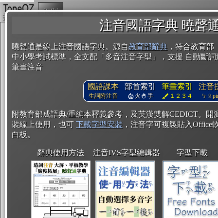
複製
注音國語字典 曉聲
曉聲通是線上注音國語字典。源自
教育部辭典
，符合教育部
中小學考試標準，全文配「多音注音字型」，支援 自動斷詞
筆畫注音
國語課本
部首索引
筆畫索引
注音
生詞附注音
火
手
１２３４
ㄅㄆpin
附教育部成語典/重編本釋義參考，及英漢雙解CEDICT。
裝線上使用，也可
下載字型安裝
，注音字可複製貼入Office軟
白板。
辭典使用方法
注音IVS字型編輯器
字型下載