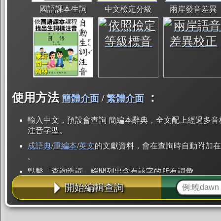
國語課本生詞
中文檢定分級
兩岸發音差異
使用方法
：
簡體介面
/
繁體介面
輸入中文，預設會查詢 簡編本辭典，全文配上經過多音
注音字型。
成語典
/
重編本
/
英文
的文獻資料，會在查詢時自動附加在
。
點擊「查詢造詞」瞬間列出含有該字的所有詞彙。
開始編輯查詢
點「部首」瞬間列出所有「同部首字」。也支援查詢「
辭典解釋的全文都經過自動斷詞，點擊便可瞬間「連續
用手動重複輸入。