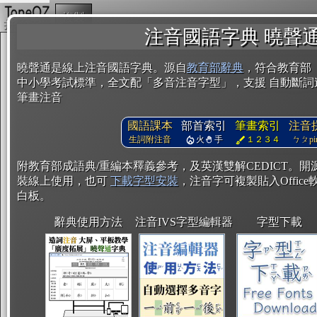
複製
注音國語字典 曉聲
曉聲通是線上注音國語字典。源自
教育部辭典
，符合教育部
中小學考試標準，全文配「多音注音字型」，支援 自動斷詞
筆畫注音
國語課本
部首索引
筆畫索引
注音
生詞附注音
火
手
１２３４
ㄅㄆpin
附教育部成語典/重編本釋義參考，及英漢雙解CEDICT。
裝線上使用，也可
下載字型安裝
，注音字可複製貼入Office軟
白板。
辭典使用方法
注音IVS字型編輯器
字型下載