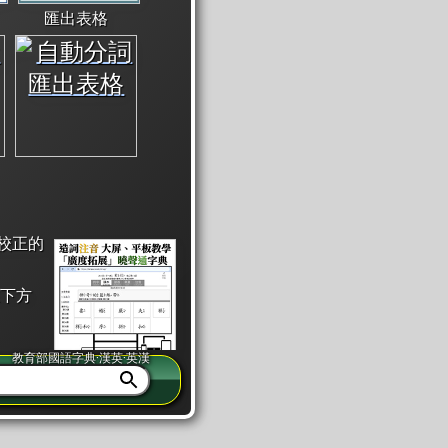
匯出表格
校正的
下方
教育部國語字典·漢英·英漢
同注音」或「同筆畫」。
查詢」此字詞的解釋，不