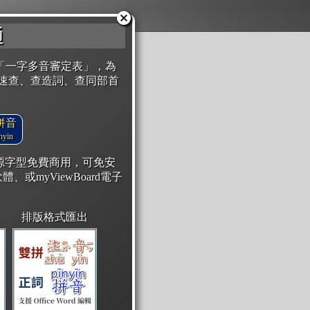
通
「一字多音審定表」，為
速查、查造詞、查同部首
拼音
yin
開源字型免費商用，可免安
體、或myViewBoard電子
排版格式匯出