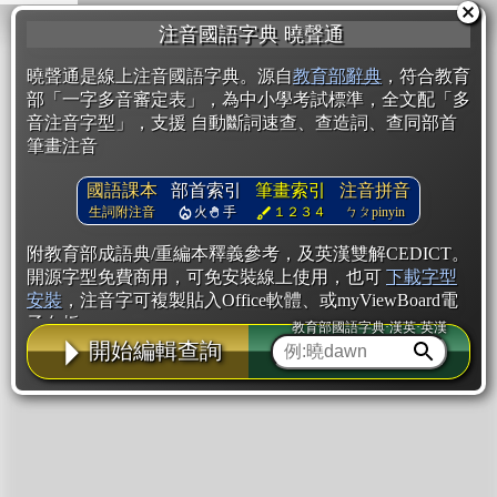
注音國語字典 曉聲通
曉聲通是線上注音國語字典。源自
教育部辭典
，符合教育
部「一字多音審定表」，為中小學考試標準，全文配「多
音注音字型」，支援 自動斷詞速查、查造詞、查同部首
筆畫注音
國語課本
部首索引
筆畫索引
注音拼音
生詞附注音
火
手
１２３４
ㄅㄆpinyin
附教育部成語典/重編本釋義參考，及英漢雙解CEDICT。
開源字型免費商用，可免安裝線上使用，也可
下載字型
安裝
，注音字可複製貼入Office軟體、或myViewBoard電
子白板。
教育部國語字典·漢英·英漢
開始編輯查詢
辭典使用方法
注音IVS字型編輯器