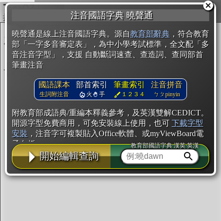
複製
注音國語字典 曉聲通
開始編輯
曉聲通是線上注音國語字典。源自
教育部辭典
，符合教育
部「一字多音審定表」，為中小學考試標準，全文配「多
音注音字型」，支援 自動斷詞速查、查造詞、查同部首
筆畫注音
國語課本
部首索引
筆畫索引
注音拼音
生詞附注音
火
手
１２３４
ㄅㄆpinyin
附教育部成語典/重編本釋義參考，及英漢雙解CEDICT。
開源字型免費商用，可免安裝線上使用，也可
下載字型
安裝
，注音字可複製貼入Office軟體、或myViewBoard電
子白板。
教育部國語字典·漢英·英漢
開始編輯查詢
辭典使用方法
注音IVS字型編輯器