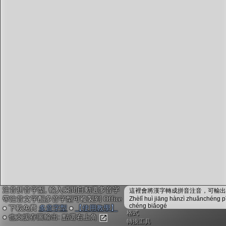
字型下載
排版格式匯出
國語課本生詞
中文檢定分級
兩岸發音差異
匯出表格
注音拼音字型, 輸入瞬間自動選多音字
這裡會將漢字轉成拼音注音，可輸出成
帶注音文字配多音字型可複製到 Office
Zhèlǐ huì jiāng hànzì zhuǎnchéng p
chéng biǎogé
● 下載免費
多音字型
●
【使用教學】
格式
● 也支援存圖輸出: 點選右上角
轉換工具