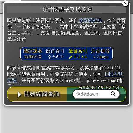
複製
注音國語字典 曉聲通
開始編輯
曉聲通是線上注音國語字典。源自
教育部辭典
，符合教育
部「一字多音審定表」，為中小學考試標準，全文配「多
音注音字型」，支援 自動斷詞速查、查造詞、查同部首
筆畫注音
國語課本
部首索引
筆畫索引
注音拼音
生詞附注音
火
手
１２３４
ㄅㄆpinyin
附教育部成語典/重編本釋義參考，及英漢雙解CEDICT。
開源字型免費商用，可免安裝線上使用，也可
下載字型
安裝
，注音字可複製貼入Office軟體、或myViewBoard電
子白板。
教育部國語字典·漢英·英漢
開始編輯查詢
辭典使用方法
注音IVS字型編輯器