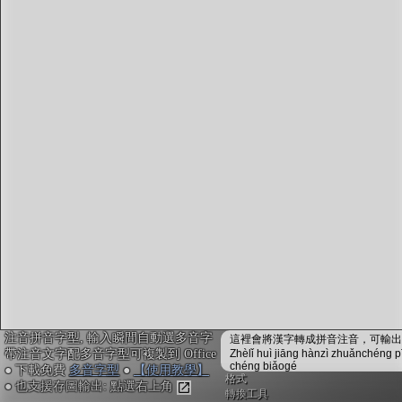
字型下載
排版格式匯出
國語課本生詞
中文檢定分級
兩岸發音差異
匯出表格
注音拼音字型, 輸入瞬間自動選多音字
這裡會將漢字轉成拼音注音，可輸出成
帶注音文字配多音字型可複製到 Office
Zhèlǐ huì jiāng hànzì zhuǎnchéng p
chéng biǎogé
● 下載免費
多音字型
●
【使用教學】
格式
● 也支援存圖輸出: 點選右上角
轉換工具