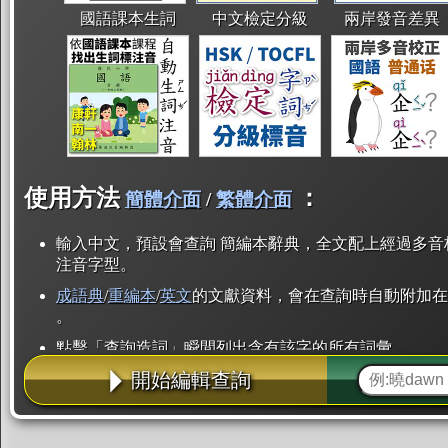
國語課本生詞
中文檢定分級
兩岸發音差異
使用方法
：
簡體介面
/
繁體介面
輸入中文，預設會查詢 簡編本辭典，全文配上經過多音
注音字型。
成語典
/
重編本
/
英文
的文獻資料，會在查詢時自動附加在
。
點擊「查詢造詞」瞬間列出含有該字的所有詞彙。
開始編輯查詢
點「部首」瞬間列出所有「同部首字」。也支援查詢「
辭典解釋的全文都經過自動斷詞，點擊便可瞬間「連續
用手動重複輸入。