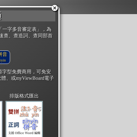
通
「一字多音審定表」，為
速查、查造詞、查同部首
拼音
yin
開源字型免費商用，可免安
體、或myViewBoard電子
排版格式匯出