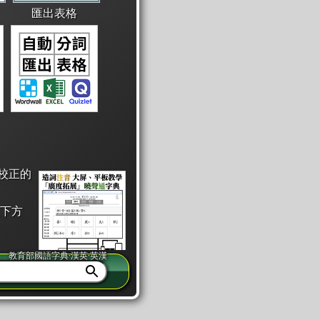
匯出表格
校正的
下方
教育部國語字典·漢英·英漢
同注音」或「同筆畫」。
查詢」此字詞的解釋，不