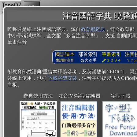
複製
注音國語字典 曉聲
曉聲通是線上注音國語字典。源自
教育部辭典
，符合教育部
中小學考試標準，全文配「多音注音字型」，支援 自動斷詞
筆畫注音
國語課本
部首索引
筆畫索引
注音
生詞附注音
火
手
１２３４
ㄅㄆpin
附教育部成語典/重編本釋義參考，及英漢雙解CEDICT。
裝線上使用，也可
下載字型安裝
，注音字可複製貼入Office軟
白板。
辭典使用方法
注音IVS字型編輯器
字型下載