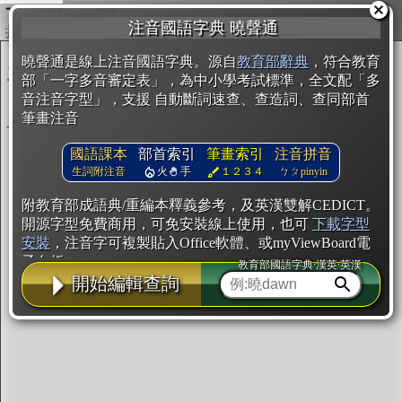
複製
注音國語字典 曉聲通
開始編輯
曉聲通是線上注音國語字典。源自
教育部辭典
，符合教育
部「一字多音審定表」，為中小學考試標準，全文配「多
音注音字型」，支援 自動斷詞速查、查造詞、查同部首
筆畫注音
國語課本
部首索引
筆畫索引
注音拼音
生詞附注音
火
手
１２３４
ㄅㄆpinyin
附教育部成語典/重編本釋義參考，及英漢雙解CEDICT。
開源字型免費商用，可免安裝線上使用，也可
下載字型
安裝
，注音字可複製貼入Office軟體、或myViewBoard電
子白板。
教育部國語字典·漢英·英漢
開始編輯查詢
辭典使用方法
注音IVS字型編輯器