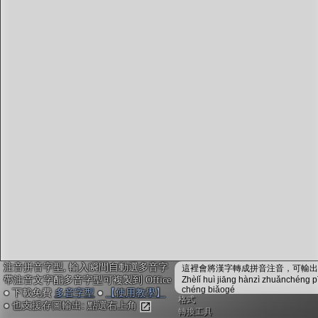
字型下載
排版格式匯出
國語課本生詞
中文檢定分級
兩岸發音差異
匯出表格
注音拼音字型, 輸入瞬間自動選多音字
這裡會將漢字轉成拼音注音，可輸出成
帶注音文字配多音字型可複製到 Office
Zhèlǐ huì jiāng hànzì zhuǎnchéng p
chéng biǎogé
● 下載免費
多音字型
●
【使用教學】
格式
● 也支援存圖輸出: 點選右上角
轉換工具