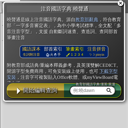
複製
注音國語字典 曉聲通
開始編輯
曉聲通是線上注音國語字典。源自
教育部辭典
，符合教育
部「一字多音審定表」，為中小學考試標準，全文配「多
音注音字型」，支援 自動斷詞速查、查造詞、查同部首
筆畫注音
國語課本
部首索引
筆畫索引
注音拼音
生詞附注音
火
手
１２３４
ㄅㄆpinyin
附教育部成語典/重編本釋義參考，及英漢雙解CEDICT。
開源字型免費商用，可免安裝線上使用，也可
下載字型
安裝
，注音字可複製貼入Office軟體、或myViewBoard電
子白板。
教育部國語字典·漢英·英漢
開始編輯查詢
辭典使用方法
注音IVS字型編輯器