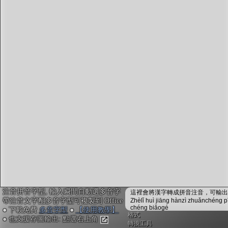
字型下載
排版格式匯出
國語課本生詞
中文檢定分級
兩岸發音差異
匯出表格
注音拼音字型, 輸入瞬間自動選多音字
這裡會將漢字轉成拼音注音，可輸出成
帶注音文字配多音字型可複製到 Office
Zhèlǐ huì jiāng hànzì zhuǎnchéng p
chéng biǎogé
● 下載免費
多音字型
●
【使用教學】
格式
● 也支援存圖輸出: 點選右上角
轉換工具