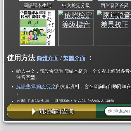
國語課本生詞
中文檢定分級
兩岸發音差異
使用方法
：
簡體介面
/
繁體介面
輸入中文，預設會查詢 簡編本辭典，全文配上經過多音
注音字型。
成語典
/
重編本
/
英文
的文獻資料，會在查詢時自動附加在
。
點擊「查詢造詞」瞬間列出含有該字的所有詞彙。
開始編輯查詢
點「部首」瞬間列出所有「同部首字」。也支援查詢「
辭典解釋的全文都經過自動斷詞，點擊便可瞬間「連續
用手動重複輸入。