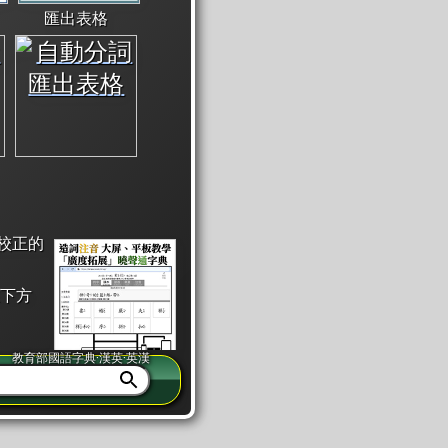
匯出表格
校正的
下方
教育部國語字典·漢英·英漢
同注音」或「同筆畫」。
查詢」此字詞的解釋，不