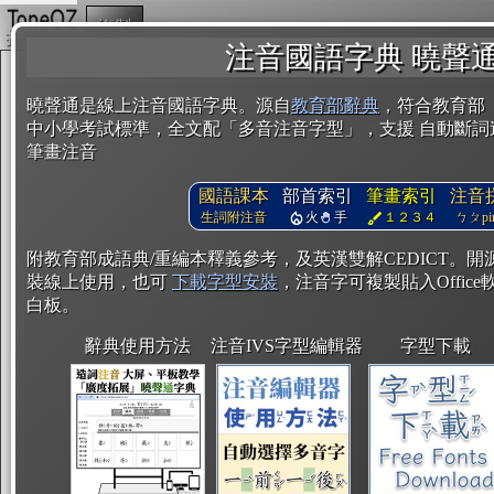
複製
注音國語字典 曉聲
曉聲通是線上注音國語字典。源自
教育部辭典
，符合教育部
中小學考試標準，全文配「多音注音字型」，支援 自動斷詞
筆畫注音
國語課本
部首索引
筆畫索引
注音
生詞附注音
火
手
１２３４
ㄅㄆpin
附教育部成語典/重編本釋義參考，及英漢雙解CEDICT。
裝線上使用，也可
下載字型安裝
，注音字可複製貼入Office軟
白板。
辭典使用方法
注音IVS字型編輯器
字型下載