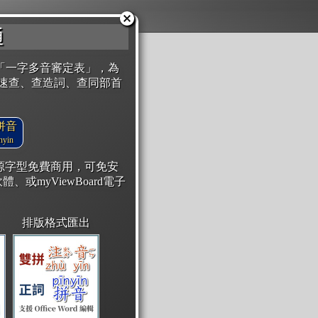
通
「一字多音審定表」，為
速查、查造詞、查同部首
拼音
yin
開源字型免費商用，可免安
體、或myViewBoard電子
排版格式匯出