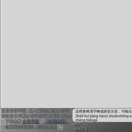
字型下載
排版格式匯出
國語課本生詞
中文檢定分級
兩岸發音差異
匯出表格
注音拼音字型, 輸入瞬間自動選多音字
這裡會將漢字轉成拼音注音，可輸出成
帶注音文字配多音字型可複製到 Office
Zhèlǐ huì jiāng hànzì zhuǎnchéng p
chéng biǎogé
● 下載免費
多音字型
●
【使用教學】
格式
● 也支援存圖輸出: 點選右上角
轉換工具