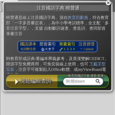
複製
注音國語字典 曉聲通
開始編輯
曉聲通是線上注音國語字典。源自
教育部辭典
，符合教育
部「一字多音審定表」，為中小學考試標準，全文配「多
音注音字型」，支援 自動斷詞速查、查造詞、查同部首
筆畫注音
國語課本
部首索引
筆畫索引
注音拼音
生詞附注音
火
手
１２３４
ㄅㄆpinyin
附教育部成語典/重編本釋義參考，及英漢雙解CEDICT。
開源字型免費商用，可免安裝線上使用，也可
下載字型
安裝
，注音字可複製貼入Office軟體、或myViewBoard電
子白板。
教育部國語字典·漢英·英漢
開始編輯查詢
辭典使用方法
注音IVS字型編輯器