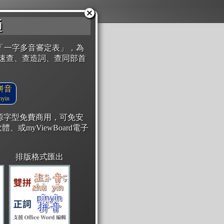
通
「一字多音審定表」，為
速查、查造詞、查同部首
拼音
yin
開源字型免費商用，可免安
體、或myViewBoard電子
排版格式匯出