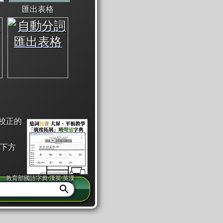
匯出表格
校正的
下方
教育部國語字典·漢英·英漢
同注音」或「同筆畫」。
查詢」此字詞的解釋，不