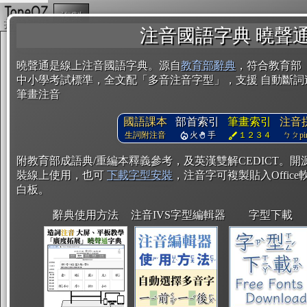
複製
注音國語字典 曉聲
曉聲通是線上注音國語字典。源自
教育部辭典
，符合教育部
中小學考試標準，全文配「多音注音字型」，支援 自動斷詞
筆畫注音
國語課本
部首索引
筆畫索引
注音
生詞附注音
火
手
１２３４
ㄅㄆpin
附教育部成語典/重編本釋義參考，及英漢雙解CEDICT。
裝線上使用，也可
下載字型安裝
，注音字可複製貼入Office軟
白板。
辭典使用方法
注音IVS字型編輯器
字型下載