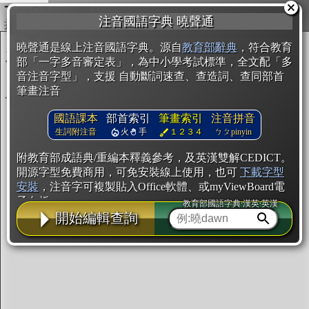
複製
注音國語字典 曉聲通
開始編輯
曉聲通是線上注音國語字典。源自
教育部辭典
，符合教育
部「一字多音審定表」，為中小學考試標準，全文配「多
音注音字型」，支援 自動斷詞速查、查造詞、查同部首
筆畫注音
國語課本
部首索引
筆畫索引
注音拼音
生詞附注音
火
手
１２３４
ㄅㄆpinyin
附教育部成語典/重編本釋義參考，及英漢雙解CEDICT。
開源字型免費商用，可免安裝線上使用，也可
下載字型
安裝
，注音字可複製貼入Office軟體、或myViewBoard電
子白板。
教育部國語字典·漢英·英漢
開始編輯查詢
辭典使用方法
注音IVS字型編輯器