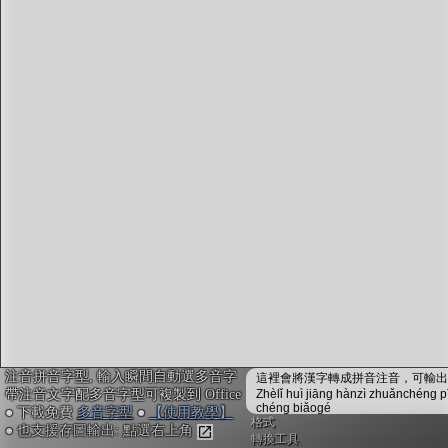
字型下載
排版格式匯出
國語課本生詞
中文檢定分級
兩岸發音差異
匯出表格
注音拼音字型, 輸入瞬間自動選多音字
這裡會將漢字轉成拼音注音，可輸出成
帶注音文字配多音字型可複製到 Office
Zhèlǐ huì jiāng hànzì zhuǎnchéng p
chéng biǎogé
● 下載免費
多音字型
●
【使用教學】
格式
● 也支援存圖輸出: 點選右上角
轉換工具