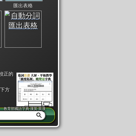
匯出表格
校正的
下方
教育部國語字典·漢英·英漢
同注音」或「同筆畫」。
查詢」此字詞的解釋，不