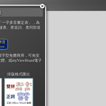
通
「一字多音審定表」，為
速查、查造詞、查同部首
拼音
yin
開源字型免費商用，可免安
體、或myViewBoard電子
排版格式匯出