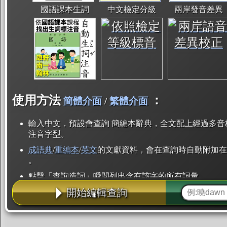
國語課本生詞
中文檢定分級
兩岸發音差異
使用方法
：
簡體介面
/
繁體介面
輸入中文，預設會查詢 簡編本辭典，全文配上經過多音
注音字型。
成語典
/
重編本
/
英文
的文獻資料，會在查詢時自動附加在
。
點擊「查詢造詞」瞬間列出含有該字的所有詞彙。
開始編輯查詢
點「部首」瞬間列出所有「同部首字」。也支援查詢「
辭典解釋的全文都經過自動斷詞，點擊便可瞬間「連續
用手動重複輸入。