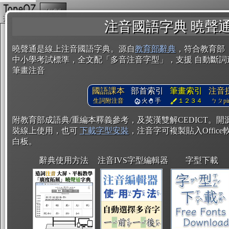
複製
注音國語字典 曉聲
曉聲通是線上注音國語字典。源自
教育部辭典
，符合教育部
中小學考試標準，全文配「多音注音字型」，支援 自動斷詞
筆畫注音
國語課本
部首索引
筆畫索引
注音
生詞附注音
火
手
１２３４
ㄅㄆpin
附教育部成語典/重編本釋義參考，及英漢雙解CEDICT。
裝線上使用，也可
下載字型安裝
，注音字可複製貼入Office軟
白板。
辭典使用方法
注音IVS字型編輯器
字型下載