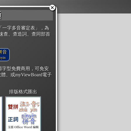
通
「一字多音審定表」，為
速查、查造詞、查同部首
拼音
yin
開源字型免費商用，可免安
體、或myViewBoard電子
排版格式匯出