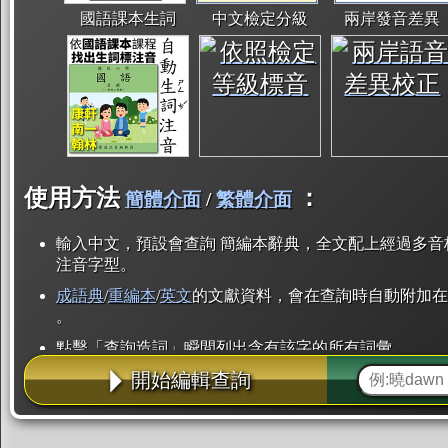
國語課本生詞
中文檢定分級
兩岸發音差異
使用方法
：
簡體介面
/
繁體介面
輸入中文，預設會查詢 簡編本辭典，全文配上經過多音
注音字型。
成語典
/
重編本
/
英文
的文獻資料，會在查詢時自動附加在
。
點擊「查詢造詞」瞬間列出含有該字的所有詞彙。
開始編輯查詢
點「部首」瞬間列出所有「同部首字」。也支援查詢「
辭典解釋的全文都經過自動斷詞，點擊便可瞬間「連續
用手動重複輸入。