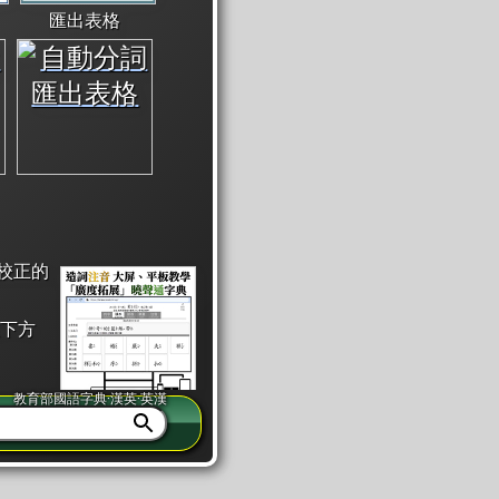
匯出表格
校正的
下方
教育部國語字典·漢英·英漢
同注音」或「同筆畫」。
查詢」此字詞的解釋，不