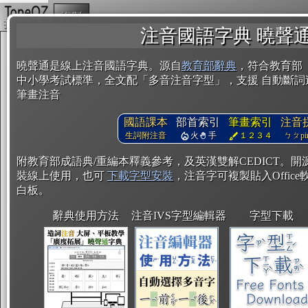
複製
注音國語字典 曉聲
曉聲通是線上注音國語字典。源自
教育部辭典
，符合教育部
中小學考試標準，全文配「多音注音字型」，支援 自動斷詞
筆畫注音
國語課本
部首索引
筆畫索引
注音
生詞附注音
火
手
１２３４
ㄅㄆpin
附教育部成語典/重編本釋義參考，及英漢雙解CEDICT。
裝線上使用，也可
下載字型安裝
，注音字可複製貼入Office軟
白板。
辭典使用方法
注音IVS字型編輯器
字型下載