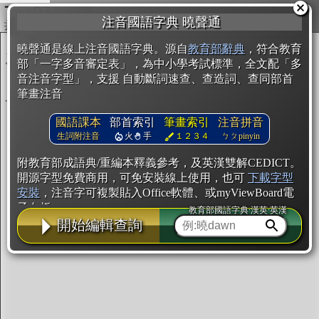
複製
注音國語字典 曉聲通
開始編輯
曉聲通是線上注音國語字典。源自
教育部辭典
，符合教育
部「一字多音審定表」，為中小學考試標準，全文配「多
音注音字型」，支援 自動斷詞速查、查造詞、查同部首
筆畫注音
國語課本
部首索引
筆畫索引
注音拼音
生詞附注音
火
手
１２３４
ㄅㄆpinyin
附教育部成語典/重編本釋義參考，及英漢雙解CEDICT。
開源字型免費商用，可免安裝線上使用，也可
下載字型
安裝
，注音字可複製貼入Office軟體、或myViewBoard電
子白板。
教育部國語字典·漢英·英漢
開始編輯查詢
辭典使用方法
注音IVS字型編輯器