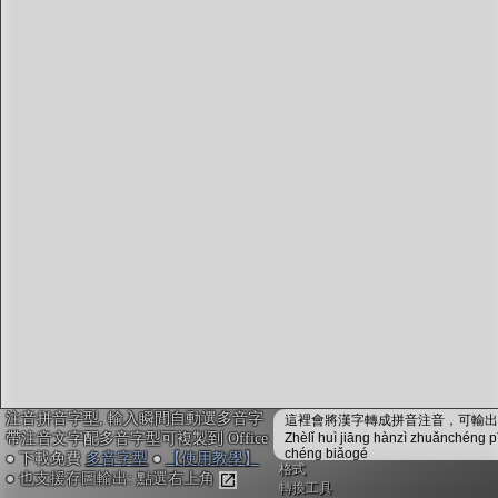
字型下載
排版格式匯出
國語課本生詞
中文檢定分級
兩岸發音差異
匯出表格
注音拼音字型, 輸入瞬間自動選多音字
這裡會將漢字轉成拼音注音，可輸出成
帶注音文字配多音字型可複製到 Office
Zhèlǐ huì jiāng hànzì zhuǎnchéng p
chéng biǎogé
● 下載免費
多音字型
●
【使用教學】
格式
● 也支援存圖輸出: 點選右上角
轉換工具