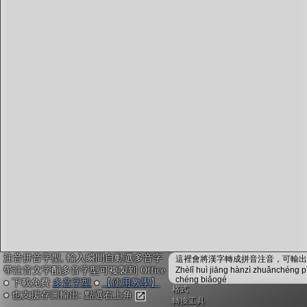
字型下載
排版格式匯出
國語課本生詞
中文檢定分級
兩岸發音差異
匯出表格
注音拼音字型, 輸入瞬間自動選多音字
這裡會將漢字轉成拼音注音，可輸出成
帶注音文字配多音字型可複製到 Office
Zhèlǐ huì jiāng hànzì zhuǎnchéng p
chéng biǎogé
● 下載免費
多音字型
●
【使用教學】
格式
● 也支援存圖輸出: 點選右上角
轉換工具