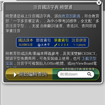
複製
注音國語字典 曉聲通
開始編輯
曉聲通是線上注音國語字典。源自
教育部辭典
，符合教育
部「一字多音審定表」，為中小學考試標準，全文配「多
音注音字型」，支援 自動斷詞速查、查造詞、查同部首
筆畫注音
國語課本
部首索引
筆畫索引
注音拼音
生詞附注音
火
手
１２３４
ㄅㄆpinyin
附教育部成語典/重編本釋義參考，及英漢雙解CEDICT。
開源字型免費商用，可免安裝線上使用，也可
下載字型
安裝
，注音字可複製貼入Office軟體、或myViewBoard電
子白板。
教育部國語字典·漢英·英漢
開始編輯查詢
辭典使用方法
注音IVS字型編輯器