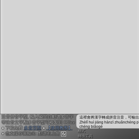
字型下載
排版格式匯出
國語課本生詞
中文檢定分級
兩岸發音差異
匯出表格
注音拼音字型, 輸入瞬間自動選多音字
這裡會將漢字轉成拼音注音，可輸出成
帶注音文字配多音字型可複製到 Office
Zhèlǐ huì jiāng hànzì zhuǎnchéng p
chéng biǎogé
● 下載免費
多音字型
●
【使用教學】
格式
● 也支援存圖輸出: 點選右上角
轉換工具