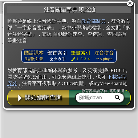
複製
注音國語字典 曉聲通
開始編輯
曉聲通是線上注音國語字典。源自
教育部辭典
，符合教育
部「一字多音審定表」，為中小學考試標準，全文配「多
音注音字型」，支援 自動斷詞速查、查造詞、查同部首
筆畫注音
國語課本
部首索引
筆畫索引
注音拼音
生詞附注音
火
手
１２３４
ㄅㄆpinyin
附教育部成語典/重編本釋義參考，及英漢雙解CEDICT。
開源字型免費商用，可免安裝線上使用，也可
下載字型
安裝
，注音字可複製貼入Office軟體、或myViewBoard電
子白板。
教育部國語字典·漢英·英漢
開始編輯查詢
辭典使用方法
注音IVS字型編輯器