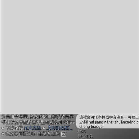
字型下載
排版格式匯出
國語課本生詞
中文檢定分級
兩岸發音差異
匯出表格
注音拼音字型, 輸入瞬間自動選多音字
這裡會將漢字轉成拼音注音，可輸出成
帶注音文字配多音字型可複製到 Office
Zhèlǐ huì jiāng hànzì zhuǎnchéng p
chéng biǎogé
● 下載免費
多音字型
●
【使用教學】
格式
● 也支援存圖輸出: 點選右上角
轉換工具