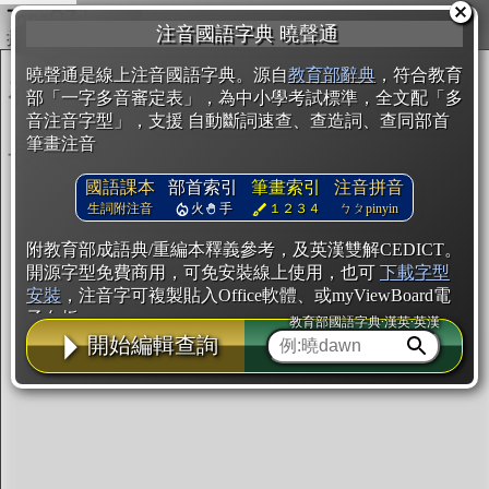
複製
注音國語字典 曉聲通
開始編輯
曉聲通是線上注音國語字典。源自
教育部辭典
，符合教育
部「一字多音審定表」，為中小學考試標準，全文配「多
音注音字型」，支援 自動斷詞速查、查造詞、查同部首
筆畫注音
國語課本
部首索引
筆畫索引
注音拼音
生詞附注音
火
手
１２３４
ㄅㄆpinyin
附教育部成語典/重編本釋義參考，及英漢雙解CEDICT。
開源字型免費商用，可免安裝線上使用，也可
下載字型
安裝
，注音字可複製貼入Office軟體、或myViewBoard電
子白板。
教育部國語字典·漢英·英漢
開始編輯查詢
辭典使用方法
注音IVS字型編輯器